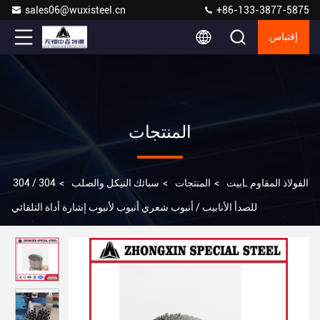
sales06@wuxisteel.cn
+86-133-3877-5875
إقتباس
المنتجات
بيت
>
المنتجات
>
سبائك النيكل والصلب
>
304 / 304L الفولاذ المقاوم
للصدأ الأنابيب / أنبوب شعري أنبوب لأنبوب إشارة أداة التلقائي