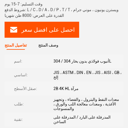
وقت التسليم: 7-15 يوم
شروط الدفع: L / C ، D / A ، D / P ، T / T ، ويسترن يونيون ، موني جرام
القدرة على العرض: 8000 طن شهريا
احصل على افضل سعر
وصف المنتج
تفاصيل المنتج
أنبوب فولاذي بدون بخار 304 / 304L
اسم:
JIS ، ASTM ، DIN ، EN ، JIS ، AISI ، GB ،
اساسي:
إلخ
2B 4K HL مرآة
صقل الأسطح:
معدات النفط والبترول ، والفضاء ، وتجهيز
الأغذية ، ومعدات معالجة اللب والورق ،
طلب:
والمنسوجات
المدرفلة على البارد / المدرفلة على
تقنية:
الساخن