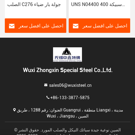
UNS N04400 سبيكة 400
الصلب C276 جولة بار ضياء
أنبوب سميك 1mm
25 مم ASTM AISI DIN
احصل على افضل سعر
احصل على افضل سعر
Wuxi Zhongxin Special Steel Co.,Ltd.
sales06@wuxisteel.cn
+86-133-3877-5875
العنوان: رقم 1288 ، طريق Guangrui ، منطقة Liangxi ، مدينة
Wuxi ، Jiangsu ، الصين
الصين نوعية جيدة سبائك النيكل والصلب المورد. حقوق النشر ©