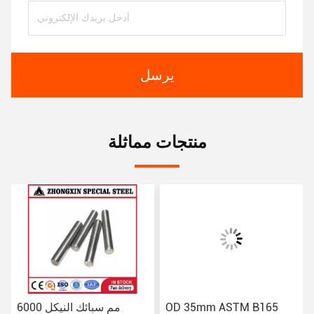
يرسل
منتجات مماثلة
OD 35mm ASTM B165
6000 مم سبائك النيكل