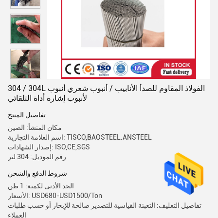
304 / 304L الفولاذ المقاوم للصدأ الأنابيب / أنبوب شعري أنبوب
لأنبوب إشارة أداة التلقائي
تفاصيل المنتج
مكان المنشأ: الصين
اسم العلامة التجارية: TISCO,BAOSTEEL.ANSTEEL
إصدار الشهادات: ISO,CE,SGS
رقم الموديل: 304 لتر
شروط الدفع والشحن
الحد الأدنى لكمية: 1 طن
الأسعار: USD680-USD1500/Ton
تفاصيل التغليف: التعبئة القياسية للتصدير صالحة للإبحار أو حسب طلبات
العملاء