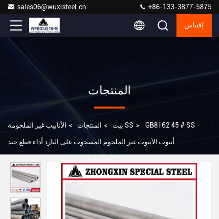
sales06@wuxisteel.cn
+86-133-3877-5875
إقتباس
المنتجات
GB8162 45 # SS
>
الأنابيب غير الملحومة SS
بيت
>
المنتجات
>
أنبوب الأنبوب غير الملحوم المسحوب على البارد أداء قطع جيد