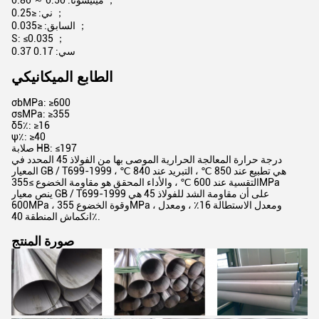
مينيسوتا: 0.50 ～ 0.80 ；
ني: ≤0.25 ；
السابق: ≤0.035 ；
S: ≤0.035 ；
سي: 0.17 0.37
الطابع الميكانيكي
σbMPa: ≥600
σsMPa: ≥355
δ5٪: ≥16
ψ٪: ≥40
صلابة HB: ≤197
درجة حرارة المعالجة الحرارية الموصى بها من الفولاذ 45 المحدد في
المعيار GB / T699-1999 هي تطبيع عند 850 ℃ ، التبريد عند 840 ℃ ،
التقسية عند 600 ℃ ، والأداء المحقق هو مقاومة الخضوع ≥355MPa
ينص معيار GB / T699-1999 على أن مقاومة الشد للفولاذ 45 هي
600MPa ، وقوة الخضوع 355MPa ، ومعدل الاستطالة 16٪ ، ومعدل
انكماش المنطقة 40٪.
صورة المنتج