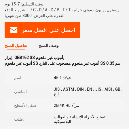
وقت التسليم: 7-15 يوم
شروط الدفع: L / C ، D / A ، D / P ، T / T ، ويسترن يونيون ، موني جرام
القدرة على العرض: 8000 طن شهريا
احصل على افضل سعر
وصف المنتج
تفاصيل المنتج
,
GB8162 SS أنبوب غير ملحوم
إبراز:
أنبوب غير ملحوم SS 0.35 مم
,
أنبوب غير ملحوم SS مسحوب على البارد
45 # فولاذ
اسم:
JIS ، ASTM ، DIN ، EN ، JIS ، AISI ، GB ،
اساسي:
إلخ
2B 4K HL مرآة
صقل الأسطح:
تصنيع الأجزاء الإنشائية والقوالب
طلب:
البلاستيكية