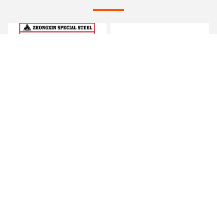
2B 4k HL Mirror SS أنابيب
DN400 SCH80 SS أنابيب
غير ملحومة ASTM A213
غير ملحومة 10 مم OD
22mm 316 الفولاذ المقاوم
فولاذي أنبوب 321310S 6 م
للصدأ أنبوب
احصل على افضل سعر
احصل على افضل سعر