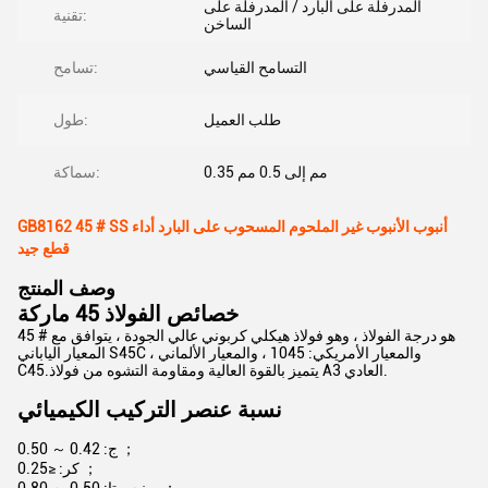
المدرفلة على البارد / المدرفلة على
تقنية:
الساخن
التسامح القياسي
تسامح:
طلب العميل
طول:
0.35 مم إلى 0.5 مم
سماكة:
GB8162 45 # SS أنبوب الأنبوب غير الملحوم المسحوب على البارد أداء
قطع جيد
وصف المنتج
خصائص الفولاذ 45 ماركة
45 # هو درجة الفولاذ ، وهو فولاذ هيكلي كربوني عالي الجودة ، يتوافق مع
المعيار الياباني S45C ، والمعيار الأمريكي: 1045 ، والمعيار الألماني
C45.يتميز بالقوة العالية ومقاومة التشوه من فولاذ A3 العادي.
نسبة عنصر التركيب الكيميائي
ج: 0.42 ～ 0.50 ；
كر: ≤0.25 ；